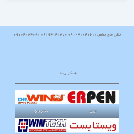
تلفن های تماس : 09124124061 09194141370 09004124061
همکاران ما :
ارپن
دکتر وین