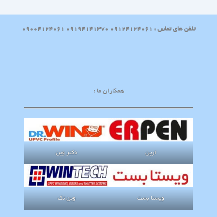
تلفن های تماس : 09124124061 09194141370 09004124061
همکاران ما :
ارپن
دکتر وین
ویستا بست
وین تک