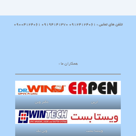
تلفن های تماس : 09124124061 09194141370 09004124061
همکاران ما :
ارپن
دکتر وین
ویستا بست
وین تک