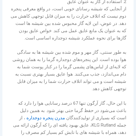
2. استفاده از گاز به عنوان عایق
از آنجایی که شیشه رسانای خوبی است، در واقع معرفی پنجره
دوم نیست که اتلاف حرارت را به میزان قابل توجهی کاهش می
دهد. در عوض، این لایه گاز محبوس شده بین شیشه ها است
که به عنوان یک مانع عایق عمل می کند. خواص عایق بودن
گازها برای نحوه عملکرد شیشه دوجداره اساسی است.
به طور سنتی، گاز مهر و موم شده بین شیشه ها به سادگی
هوا بوده است. این پنجره‌های دوجداره گرما را به همان روشی
که لایه‌ای از لباس‌های پشمی گرما را در کنار پوست شما به
دام می‌اندازد، جذب می‌کنند. هوا عایق بسیار بهتری نسبت به
شیشه است و می تواند اتلاف حرارت شما را به میزان قابل
توجهی کاهش دهد.
با این حال، گاز آرگون تنها 67 درصد رسانایی هوا را دارد که
باعث می‌شود در حفظ گرما حتی بهتر شود. به همین دلیل
است که بسیاری از تولیدکنندگان
مدرن پنجره دوجداره
، از
جمله KLG Rutland، عایق بهبود یافته ای را که آرگون ارائه می
دهد، همراه با شیشه های با تابش کم بسیار کم مصرف را