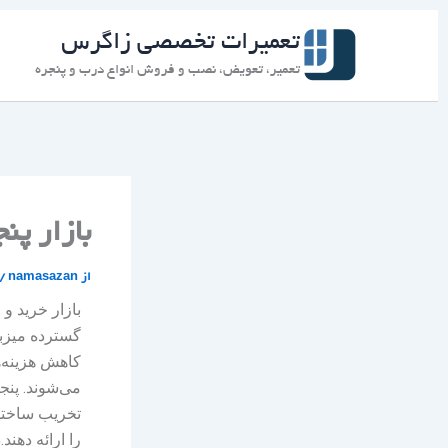
رش
ه
تعمیرات تخصصی زاگرس
حتوا
تعمیر، تعویض، نصب و فروش انواع درب و پنجره
بازار پن
از
namasazan
/
بازار خرید و
گسترده میزبا
کاهش هزینه‌ه
می‌شوند. پنج
تخریب ساختما
را ارائه دهن