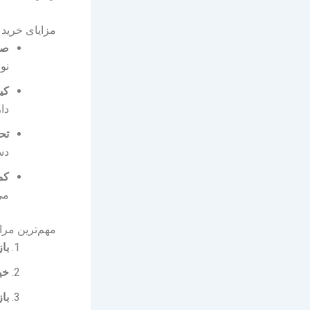
مزایای خرید
صر
نو 
کی
دار
تح
دس
کم
می
مهم‌ترین مرا
باز
خی
با