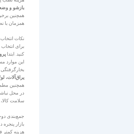
بازشو و وض
همچنین برخ
همزمان با نص
نکات انتخاب
برای انتخاب 
کنید. ابتدا
پرو
این موارد مست
بخارگرفتگی د
یراق‌آلات، لول
همچنین مطمئن
در محل نباشد
سلامت کالا، 
جمع‌بندی دو
بازار پنجره 
هزینه کمتر ف