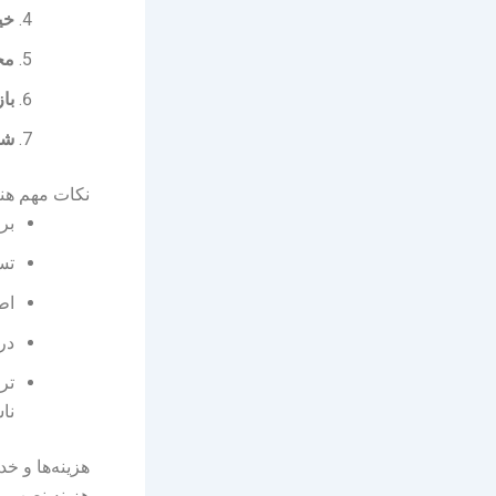
خی
مج
باز
شه
نکات مهم هن
بر
تس
اط
در
تر
نا
هزینه‌ها و 
هزینه نصب پ