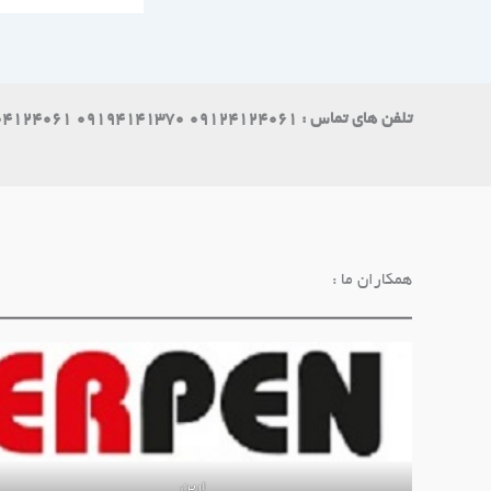
تلفن های تماس : 09124124061 09194141370 09004124061
همکاران ما :
ارپن