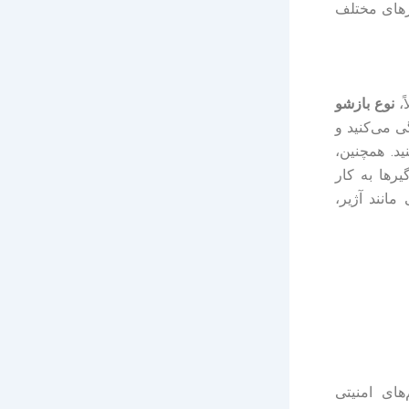
رهای مختلف
ً،
نوع بازشو
گی می‌کنید و
ید. همچنین،
رها به کار
مانند آژیر،
های امنیتی