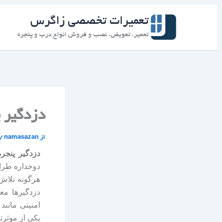
رش
ه
تعمیرات تخصصی زاگرس
حتوا
تعمیر، تعویض، نصب و فروش انواع درب و پنجره
دزدگیر پ
از
namasazan
/
دزدگیر پنجره
دوجداره طرا
هرگونه تلاش 
دزدگیرها معم
امنیتی مانند
یکی از موثرت