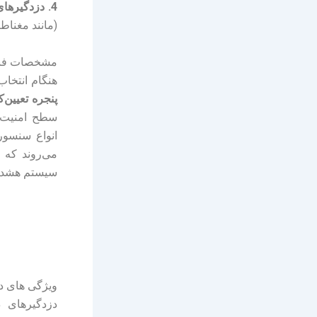
4. دزدگیرهای چندگانه:
(مانند مغناطی
مشخصات فنی
هنگام انتخاب
پنجره تعیین‌
سطح امنیت مو
انواع سنسور
می‌روند که ه
سیستم هشدار 
ویژگی های دز
دزدگیرهای د