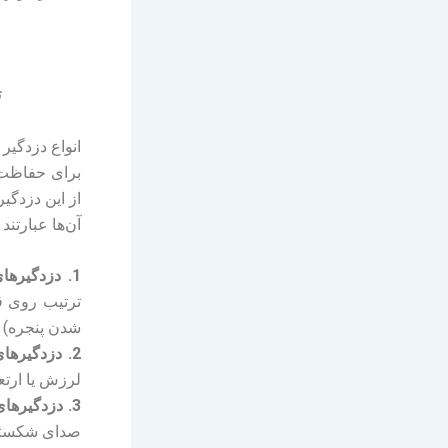
ت
انواع دزدگیر 
برای حفاظت 
از این دزدگیر
آن‌ها عبارتند ا
1. دزدگیرهای مغناطیسی:
ترتیب روی قا
شدن پنجره) 
2. دزدگیرهای حساس به لرزش:
لرزش یا ارتع
3. دزدگیرهای تشخیص شکستگی شیشه:
صدای شکستن ش