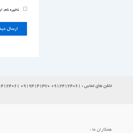
ذخیره نام، ا
تلفن های تماس : 09124124061 09194141370 09004124061
همکاران ما :