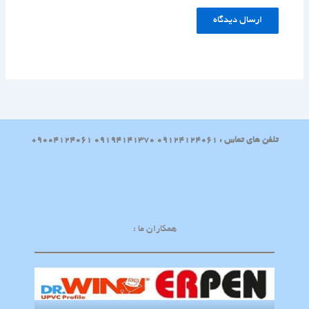
تلفن های تماس : 09124124061 09194141370 09004124061
همکاران ما :