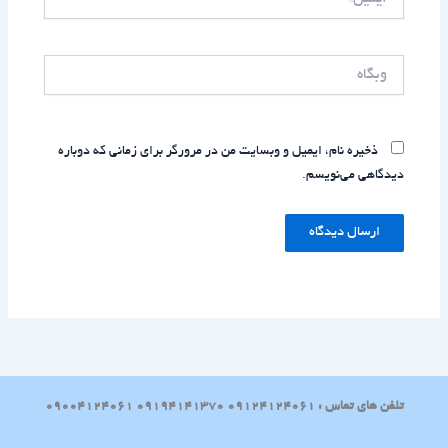
وبگاه
ذخیره نام، ایمیل و وبسایت من در مرورگر برای زمانی که دوباره
دیدگاهی می‌نویسم.
تلفن های تماس : 09124124061 09194141370 09004124061