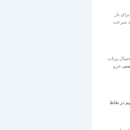
رای باز
ید سرعت
حتمال پرتاب
منی
جزو
یم در نقاط