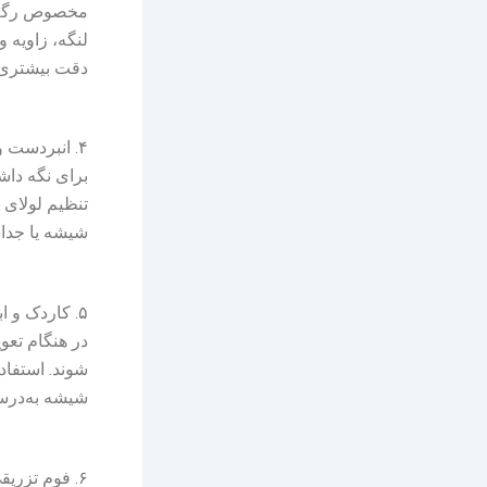
مخصوص رگلاژ 
دقت بیشتری نی
۴. انبردست و آچار فرانسه
برای نگه داش
تنظیم لولای 
شیشه یا جداس
۵. کاردک و ابزار باز کردن زهوار
در هنگام تعو
شوند. استفاد
شیشه به‌درست
۶. فوم تزریقی و تفنگ فوم (Foam Gun)