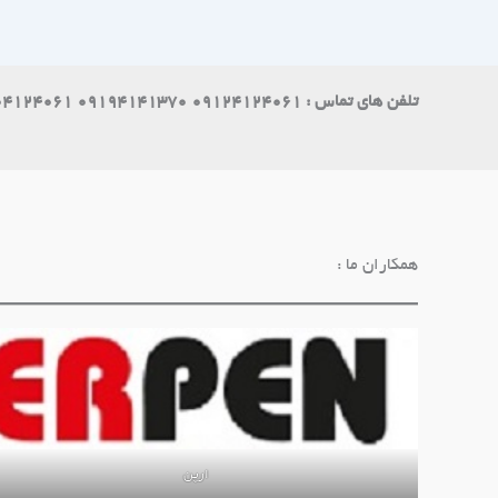
تلفن های تماس : 09124124061 09194141370 09004124061
همکاران ما :
ارپن