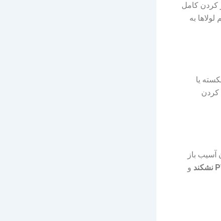
ز کردن کامل
ند. در مدل‌های دوحالته (Tilt & Turn)، تنظیم لولاها به
کسته یا
 کردن
 آسیب باز
و