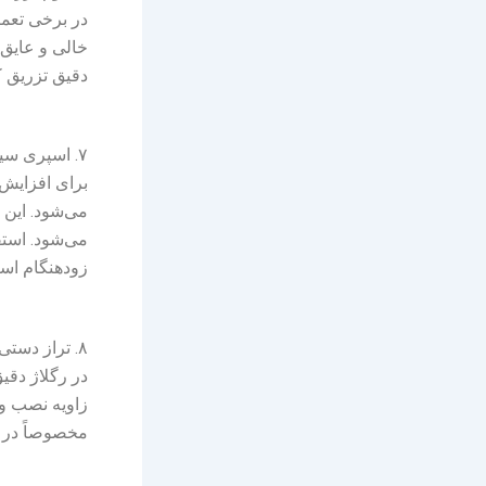
در برخی تعمی
خالی و عایق‌
دقیق تزریق ک
۷. اسپری سیلیکون و روان‌کننده‌ها
برای افزایش 
می‌شود. این
می‌شود. استفا
زودهنگام اس
۸. تراز دستی یا لیزری برای ابزار تعمیرات و رگلاژ پنجره‌های دوجداره
در رگلاژ دقیق
زاویه نصب و 
مخصوصاً در مو