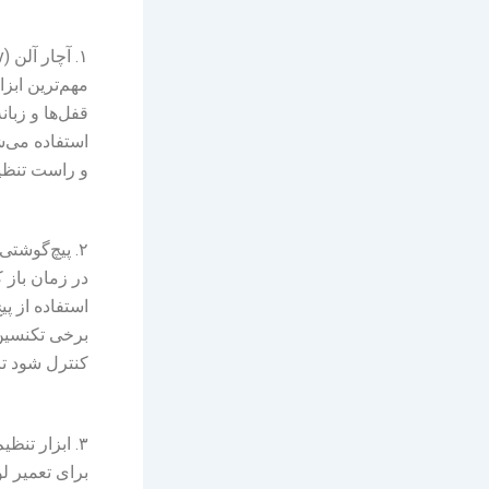
۱. آچار آلن (Allen Key) برای ابزار تعمیرات و رگلاژ پنجره‌های دوجداره
استفاده می‌شود
و راست تنظیم
۲. پیچ‌گوشتی دوسو و چهارسو
در زمان باز ک
استفاده از 
برخی تکنسین‌
کنترل شود تا
۳. ابزار تنظیم لولا و قاب
برای تعمیر ل