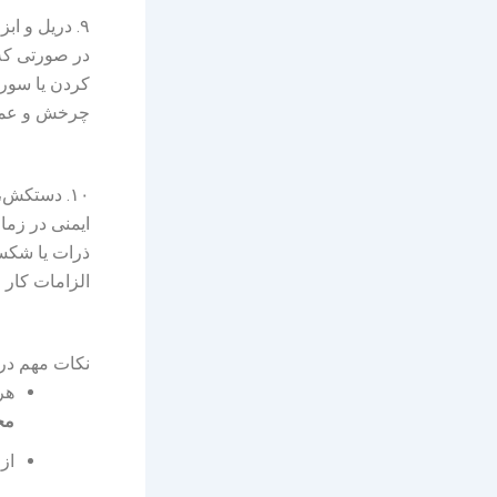
۹. دریل و ابزار نصب مجدد یراق‌آلات
در صورتی که 
کردن یا سور
چرخش و عمق 
۱۰. دستکش، عینک ایمنی و ابزار محافظتی
ایمنی در زمان
ذرات یا شکست
الزامات کار 
نکات مهم در ا
هر
مخ
از