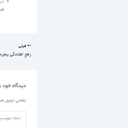
در
یرا
قبلی
رفع افتادگی پنجره 
دیدگاه‌ خود 
نشانی ایمیل شم
اینجا
بنویسید…