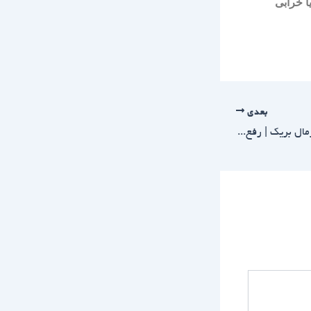
ا خرابی
بعدی
تعمیرات پنجره دوجداره ترمال بریک | رفع خرابی و بازدهی حرارتی دوباره