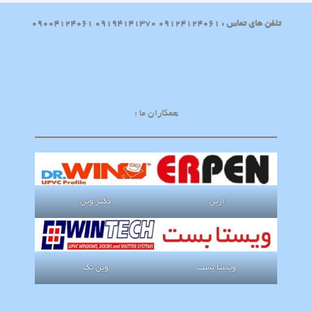
تلفن های تماس : 09124124061 09194141370 09004124061
همکاران ما :
ارپن
دکتر وین
ویستا بست
وین تک