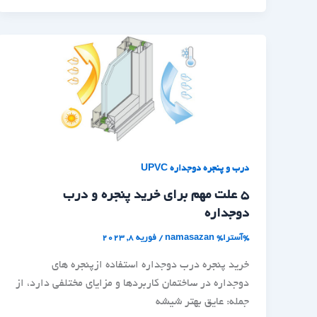
درب و پنجره دوجداره UPVC
5 علت مهم برای خرید پنجره و درب
دوجداره
%آسترا%
namasazan
/
فوریه 8, 2023
خرید پنجره درب دوجداره استفاده ازپنجره های
دوجداره در ساختمان کاربردها و مزایای مختلفی دارد، از
جمله: عایق بهتر شیشه