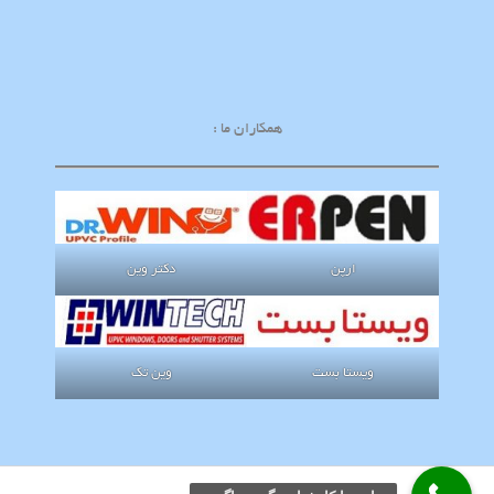
همکاران ما :
ارپن
دکتر وین
ویستا بست
وین تک