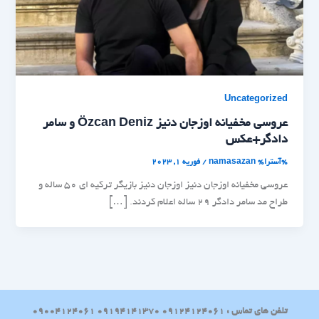
Uncategorized
عروسی مخفیانه اوزجان دنیز Özcan Deniz و سامر
دادگر+عکس
%آسترا%
namasazan
/
فوریه 1, 2023
عروسی مخفیانه اوزجان دنیز اوزجان دنیز بازیگر ترکیه ای 50 ساله و
طراح مد سامر دادگر 29 ساله اعلام کردند. […]
تلفن های تماس : 09124124061 09194141370 09004124061