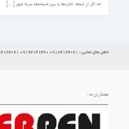
اما اگر از لبه‌ها، کناره‌ها یا بین شیشه‌ها سرما عبور […]
تلفن های تماس : 09124124061 09194141370 09004124061
همکاران ما :