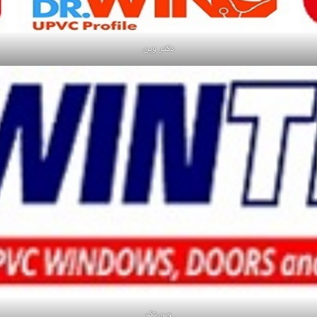
دکتر وین
وین تک