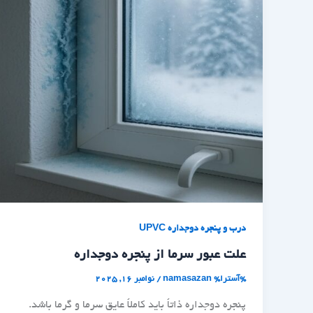
درب و پنجره دوجداره UPVC
علت عبور سرما از پنجره دوجداره
%آسترا%
namasazan
/
نوامبر 16, 2025
پنجره دوجداره ذاتاً باید کاملاً عایق سرما و گرما باشد.