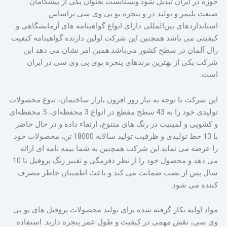
حوزه در ایران تبدیل شود.ویستابست بعنوان یکی از پیشگامان
صنعت پلیمر و تولید در و پنجره یو‌‌‌‌‌‌ پی ‌وی‌ سی براساس
استانداردهای بین‌المللی دارای انواع گواهینامه های آزمایشگاهی و
کیفیتی می باشد همچنین این شرکت اولین دارنده گواهینامه کیفیت
رال آلمان در سطح کشور می‌باشد.همین امر نشان می دهد این
شرکت یکی از بهترین برندهای پنجره یوی پی وی سی در ایران
است.
این شرکت با توجه به نیاز روز افزون بازار ساختمان، تنوع محصولات
تولیدی خود را به 43 سطح مقطع در انواع 3 محفظه‌ای، 5 محفظه‌ای
و کشویی و لمینیت در رنگ های متنوع، ارتقاء داده و در حال حاضر
با 13 خط تولیدی و ظرفیت تولید سالانه 18000 تن، محصولات خود
را عرضه می نماید.این شرکت همچنین به شما بیمه نامه ای ارائه
می دهد و محصول خود را از نظر دفرمگی و تغییر رنگ پروفیل تا 10
سال پس از نصب ضمانت می کند و باعث اطمینان خاطر مصرف
کننده می شود.
مواد اولیه بکار گرفته شده برای تولید محصولات پروفیل های یو پی
وی سی، نقش مهمی در کیفیت و طول عمر پنجره دارند. استفاده