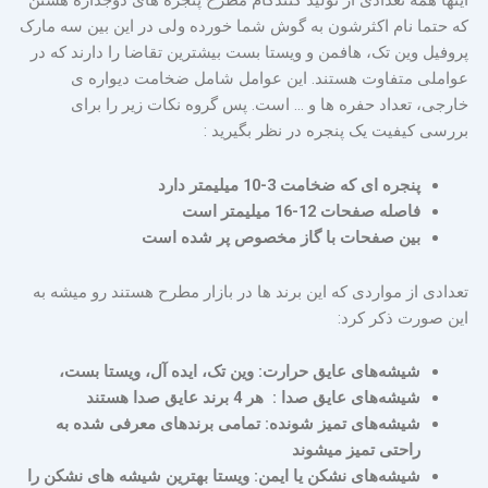
اینها همه تعدادی از تولید کنندگام مطرح پنجره های دوجداره هستن
که حتما نام اکثرشون به گوش شما خورده ولی در این بین سه مارک
پروفیل وین تک، هافمن و ویستا بست بیشترین تقاضا را دارند که در
عواملی متفاوت هستند. این عوامل شامل ضخامت دیواره ی
خارجی، تعداد حفره ها و … است. پس گروه نکات زیر را برای
بررسی کیفیت یک پنجره در نظر بگیرید :
پنجره ای که ضخامت 3-10 میلیمتر دارد
فاصله صفحات 12-16 میلیمتر است
بین صفحات با گاز مخصوص پر شده است
تعدادی از مواردی که این برند ها در بازار مطرح هستند رو میشه به
این صورت ذکر کرد:
شیشه‌های عایق حرارت: وین تک، ایده آل، ویستا بست،
شیشه‌های عایق صدا : هر 4 برند عایق صدا هستند
شیشه‌های تمیز شونده: تمامی برندهای معرفی شده به
راحتی تمیز میشوند
شیشه‌های نشکن یا ایمن: ویستا بهترین شیشه های نشکن را