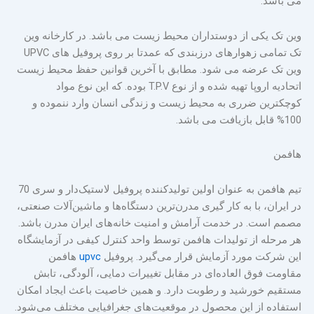
می باشد.
وین تک یکی از دوستداران محیط زیست می باشد. در کارخانه وین
تک تمامی زهوارهای درزبندی که عمدتا بر روی پروفیل های UPVC
وین تک عرضه می شود. مطابق با آخرین قوانین حفظ محیط زیست
اتحادیه اروپا تهیه شده و از نوع T.P.V بوده. که این نوع مواد
کوچکترین ضرری به محیط زیست و زندگی انسان وارد ننموده و
100% قابل بازیافت می باشد.
هافمن
تیم هافمن به عنوان اولین تولیدکننده پروفیل لاستیک‌دار و سری 70
در ایران، با به کار گیری مدرن‌ترین دستگاه‌ها و ماشین‌آلات صنعتی،
مصمم است. در خدمت آرامش و امنیت خانه‌های ایران مدرن باشد.
هر مرحله از تولیدات هافمن توسط واحد کنترل کیفی در آزمایشگاه
این شرکت مورد آزمایش قرار می‌گیرد. پروفیل
upvc
هافمن
مقاومت فوق العاده‌ای در مقابل تغییرات دمایی، آلودگی، تابش
مستقیم خورشید و رطوبت دارد. و همین خاصیت باعث ایجاد امکان
استفاده از این محصول در موقعیت‌های جغرافیایی مختلف می‌شود.