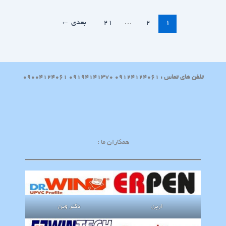
1
2
…
21
بعدی
←
تلفن های تماس : 09124124061 09194141370 09004124061
همکاران ما :
ارپن
دکتر وین