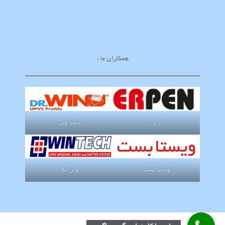
همکاران ما :
ارپن
دکتر وین
ویستا بست
وین تک