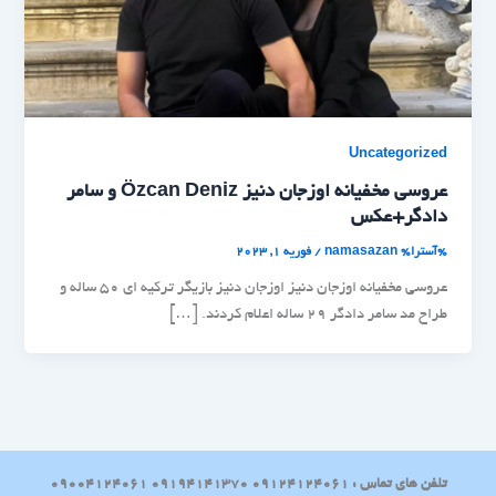
Uncategorized
عروسی مخفیانه اوزجان دنیز Özcan Deniz و سامر
دادگر+عکس
%آسترا%
namasazan
/
فوریه 1, 2023
عروسی مخفیانه اوزجان دنیز اوزجان دنیز بازیگر ترکیه ای 50 ساله و
طراح مد سامر دادگر 29 ساله اعلام کردند. […]
تلفن های تماس : 09124124061 09194141370 09004124061