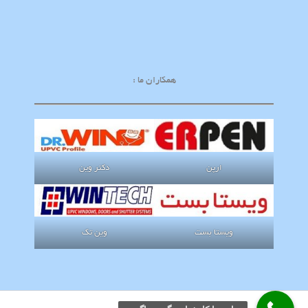
همکاران ما :
ارپن
دکتر وین
ویستا بست
وین تک