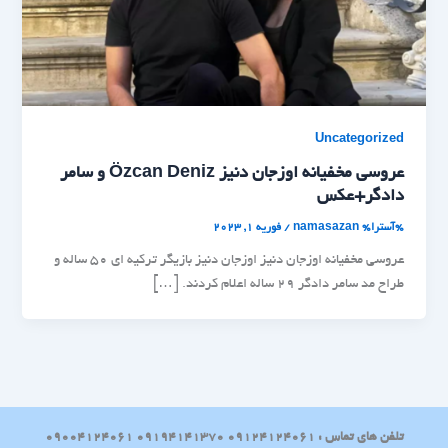
Uncategorized
عروسی مخفیانه اوزجان دنیز Özcan Deniz و سامر
دادگر+عکس
%آسترا%
namasazan
/
فوریه 1, 2023
عروسی مخفیانه اوزجان دنیز اوزجان دنیز بازیگر ترکیه ای 50 ساله و
طراح مد سامر دادگر 29 ساله اعلام کردند. […]
تلفن های تماس : 09124124061 09194141370 09004124061